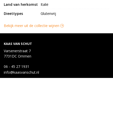
Land van herkomst
Italië
Dieettypes
Glutenvrij
Bekijk meer uit de collectie wijnen
KAAS VAN SCHUT
Varsenerstraat 7
7731DC Ommen
06 - 45 27 1931
info@kaasvanschut.nl
KLANTENSERVICE
Bestellen
Betalen
Afleveren
Contact