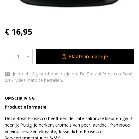
€ 16,95
Plaats in mandje
–
+
Je moet 18 jaar of ouder zijn om De Stefani Prosecco Rosé
0.15 Millesimato te bestellen.
OMSCHRIJVING
Productinformatie
Deze Rosé Prosecco heeft een delicate zalmroze kleur en geurt
heerlijk fruitig. Je herkent aroma's van peer, aardbei, framboos
en viooltjes. Een elegante, frisse, lichte Prosecco.
Serveertemperatuur: : 5-6°C.