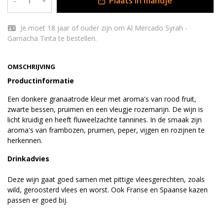
Plaats in mandje
–
+
Je moet 18 jaar of ouder zijn om Al Mercado Syrah -
Garnacha Tinta te bestellen.
OMSCHRIJVING
Productinformatie
Een donkere granaatrode kleur met aroma's van rood fruit,
zwarte bessen, pruimen en een vleugje rozemarijn. De wijn is
licht kruidig en heeft fluweelzachte tannines. In de smaak zijn
aroma's van frambozen, pruimen, peper, vijgen en rozijnen te
herkennen.
Drinkadvies
Deze wijn gaat goed samen met pittige vleesgerechten, zoals
wild, geroosterd vlees en worst. Ook Franse en Spaanse kazen
passen er goed bij.