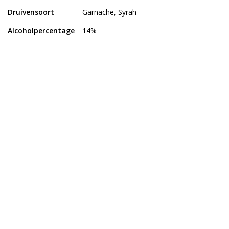
Druivensoort
Garnache, Syrah
Alcoholpercentage
14%
Land van herkomst
Spanje
Groeimethodes
Biologisch
Dieettypes
Glutenvrij
Bekijk meer uit de collectie wijnen
KAAS VAN SCHUT
Varsenerstraat 7
7731DC Ommen
06 - 45 27 1931
info@kaasvanschut.nl
KLANTENSERVICE