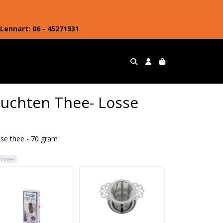
Lennart: 06 - 45271931
ruchten Thee- Losse
m
sse thee - 70 gram
tioneel