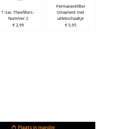
Permanentfilter
T-Sac Theefilters -
Ornament met
Nummer 2
uitlekschaaltje
€ 2,99
€ 5,95
Plaats in mandje