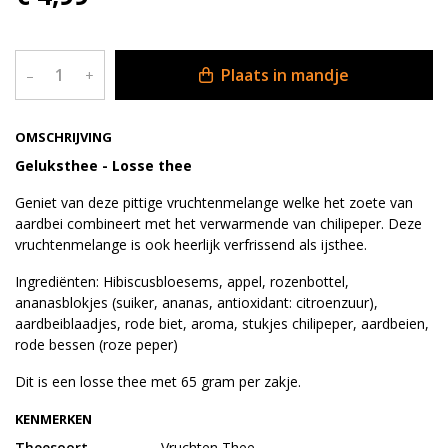
Plaats in mandje
–
+
OMSCHRIJVING
Geluksthee - Losse thee
Geniet van deze pittige vruchtenmelange welke het zoete van
aardbei combineert met het verwarmende van chilipeper. Deze
vruchtenmelange is ook heerlijk verfrissend als ijsthee.
Ingrediënten: Hibiscusbloesems, appel, rozenbottel,
ananasblokjes (suiker, ananas, antioxidant: citroenzuur),
aardbeiblaadjes, rode biet, aroma, stukjes chilipeper, aardbeien,
rode bessen (roze peper)
Dit is een losse thee met 65 gram per zakje.
KENMERKEN
Theesoort
Vruchten Thee