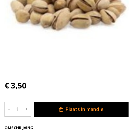
€ 3,50
Plaats in mandje
–
+
OMSCHRIJVING