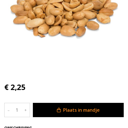
€ 2,25
Plaats in mandje
–
+
OMSCHRIJVING