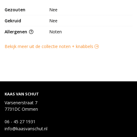
Gezouten
Nee
Gekruid
Nee
Allergenen
Noten
Bekijk meer uit de collectie noten + knabbels
KAAS VAN SCHUT
Varsenerstraat 7
7731DC Ommen
06 - 45 27 1931
info@kaasvanschut.nl