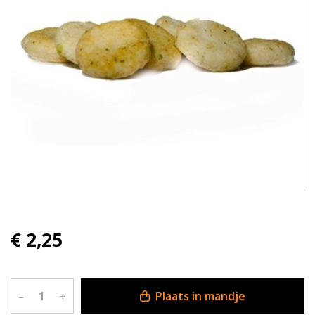
€ 2,25
Plaats in mandje
–
+