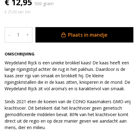
€ 12,95
500 gram
€ 25,90 per kilo
Plaats in mandje
–
+
OMSCHRIJVING
Weydeland Rijck is een unieke brokkel kaas! De kaas heeft een
lange rijpingstijd achter de rug in het pakhuis. Daardoor is de
kaas zeer rijp van smaak en brokkelt hij. De kleine
rijpingskristallen die in de kaas zitten, knisperen in de mond. De
Weydeland Rijck zit vol aroma’s en is karaktervol van smaak.
Sinds 2021 eten de koeien van de CONO Kaasmakers GMO-vrij
krachtvoer. Dit betekent dat het krachtvoer geen genetisch
gemodificeerde middelen bevat. 80% van het krachtvoer komt
direct uit de regio en op deze manier geven we aandacht aan
mens, dier en milieu.