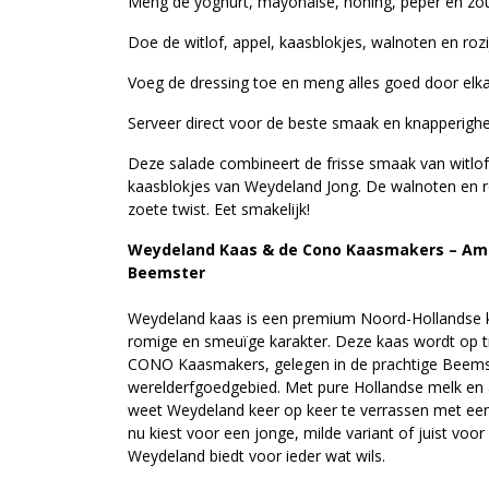
Meng de yoghurt, mayonaise, honing, peper en zou
Doe de witlof, appel, kaasblokjes, walnoten en roz
Voeg de dressing toe en meng alles goed door elka
Serveer direct voor de beste smaak en knapperighe
Deze salade combineert de frisse smaak van witlo
kaasblokjes van Weydeland Jong. De walnoten en ro
zoete twist. Eet smakelijk!
Weydeland Kaas & de Cono Kaasmakers – Amba
Beemster
Weydeland kaas is een premium Noord-Hollandse k
romige en smeuïge karakter. Deze kaas wordt op t
CONO Kaasmakers, gelegen in de prachtige Beem
werelderfgoedgebied. Met pure Hollandse melk en
weet Weydeland keer op keer te verrassen met een
nu kiest voor een jonge, milde variant of juist voor 
Weydeland biedt voor ieder wat wils.