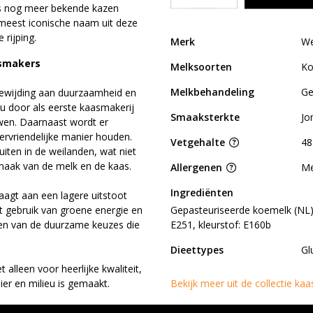
s nog meer bekende kazen
meest iconische naam uit deze
 rijping.
Merk
We
asmakers
Melksoorten
K
Melkbehandeling
Ge
ewijding aan duurzaamheid en
ieu door als eerste kaasmakerij
Smaaksterkte
Jo
wen. Daarnaast wordt er
rvriendelijke manier houden.
Vetgehalte
48
iten in de weilanden, wat niet
smaak van de melk en de kaas.
Allergenen
Me
Ingrediënten
raagt aan een lagere uitstoot
t gebruik van groene energie en
Gepasteuriseerde koemelk (NL), 
den van de duurzame keuzes die
E251, kleurstof: E160b
Dieettypes
Gl
alleen voor heerlijke kwaliteit,
er en milieu is gemaakt.
Bekijk meer uit de collectie ka