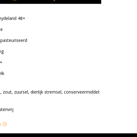
ydeland 48+
oe
pasteuriseerd
ng
+
lk
zout, zuursel, dierlijk stremsel, conserveermiddel: 
utenvrij
as