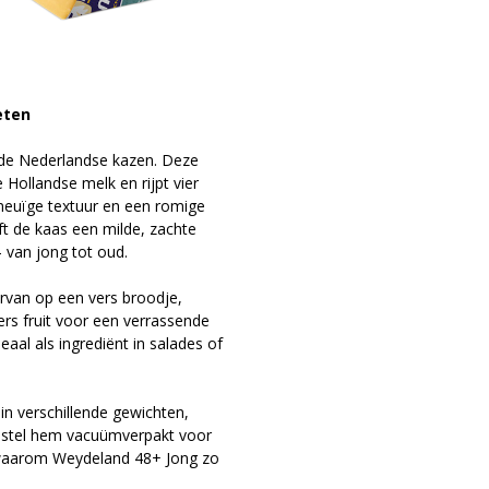
eten
 de Nederlandse kazen. Deze
 Hollandse melk en rijpt vier
smeuïge textuur en een romige
eft de kaas een milde, zachte
– van jong tot oud.
ervan op een vers broodje,
rs fruit voor een verrassende
aal als ingrediënt in salades of
in verschillende gewichten,
 Bestel hem vacuümverpakt voor
f waarom Weydeland 48+ Jong zo