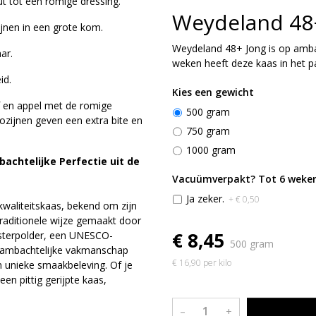
t tot een romige dressing.
Weydeland 48
ijnen in een grote kom.
Weydeland 48+ Jong is op ambac
ar.
weken heeft deze kaas in het pa
id.
Kies een gewicht
f en appel met de romige
500 gram
zijnen geven een extra bite en
750 gram
1000 gram
chtelijke Perfectie uit de
Vacuümverpakt? Tot 6 weken
Ja zeker.
+ € 0,50
waliteitskaas, bekend om zijn
raditionele wijze gemaakt door
€ 8,45
sterpolder, een UNESCO-
500 gram
 ambachtelijke vakmanschap
€ 16,90 per kilo
 unieke smaakbeleving. Of je
een pittig gerijpte kaas,
–
+