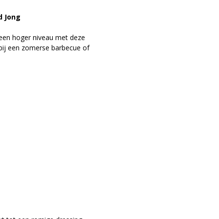
d Jong
een hoger niveau met deze
t bij een zomerse barbecue of