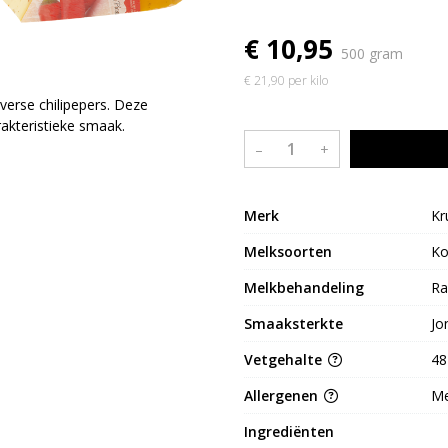
€ 10,95
500 gram
€ 21,90 per kilo
verse chilipepers. Deze
akteristieke smaak.
–
+
Merk
Kr
Melksoorten
K
Melkbehandeling
Ra
Smaaksterkte
Jo
Vetgehalte
48
Allergenen
Me
Ingrediënten