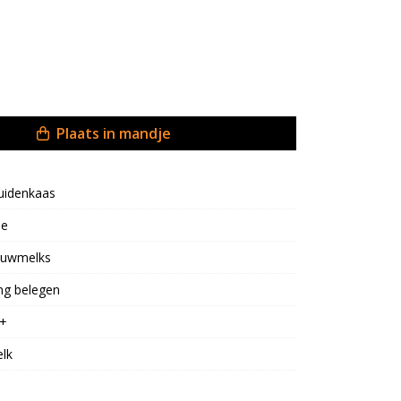
Plaats in mandje
uidenkaas
oe
uwmelks
ng belegen
+
lk