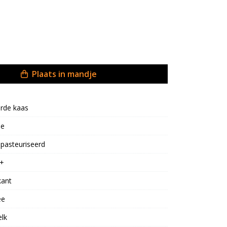
Plaats in mandje
rde kaas
oe
pasteuriseerd
+
kant
ee
lk