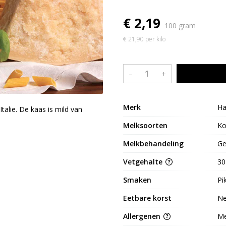
€ 2,19
100 gram
€ 21,90 per kilo
–
+
Merk
Ha
talie. De kaas is mild van
Melksoorten
K
Melkbehandeling
Ge
Vetgehalte
30
Smaken
Pi
Eetbare korst
N
Allergenen
Me