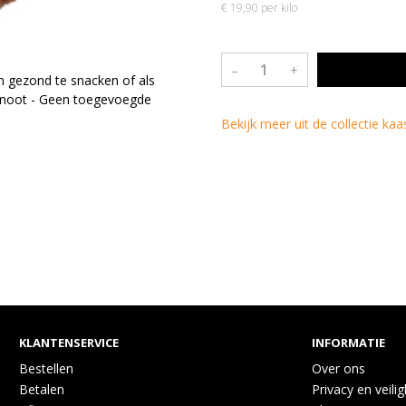
€ 19,90 per kilo
–
+
m gezond te snacken of als
alnoot - Geen toegevoegde
Bekijk meer uit de collectie ka
KLANTENSERVICE
INFORMATIE
Bestellen
Over ons
Betalen
Privacy en veili