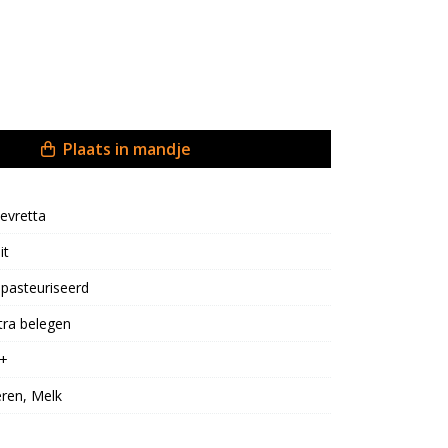
Plaats in mandje
evretta
it
pasteuriseerd
tra belegen
+
eren, Melk