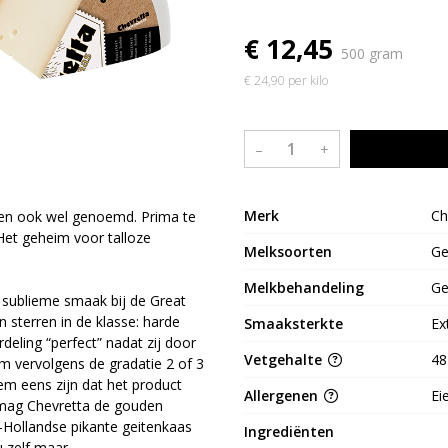
€ 12,45
500 gram
€ 24,90 per kilo
–
+
Merk
Ch
gen ook wel genoemd. Prima te
 Het geheim voor talloze
Melksoorten
Ge
Melkbehandeling
Ge
r sublieme smaak bij de Great
 sterren in de klasse: harde
Smaaksterkte
Ex
eling “perfect” nadat zij door
Vetgehalte
48
m vervolgens de gradatie 2 of 3
em eens zijn dat het product
Allergenen
Ei
s mag Chevretta de gouden
-Hollandse pikante geitenkaas
Ingrediënten
 u zelf maar…