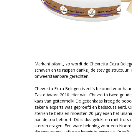
Markant pikant, zo wordt de Chevretta Extra Bele
schaven en te raspen dankzij de stevige structuur.
onweerstaanbare gerechten.
Chevretta Extra Belegen is zelfs beloond voor haa
Taste Award 2010. Hier wint Chevretta twee gouden
kaas van geitenmelk! De geitenkaas kreeg de beoord
zeker 8 experts was geproefd en bediscussieerd. O
sterren te behalen moesten 20 juryleden het unani
aan de top behoort. Dit is dus gelukt en met trot
sterren dragen. Een ware beloning voor een Noord
die met zoveel liefde en kennis is gemaakt. Proeft