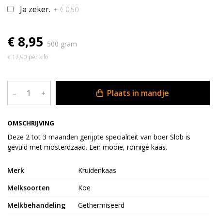
Ja zeker.
+ € 0,50
€ 8,95
500 gram
€ 17,90 per kilo
Plaats in mandje
–
+
OMSCHRIJVING
Deze 2 tot 3 maanden gerijpte specialiteit van boer Slob is
gevuld met mosterdzaad. Een mooie, romige kaas.
Merk
Kruidenkaas
Melksoorten
Koe
Melkbehandeling
Gethermiseerd