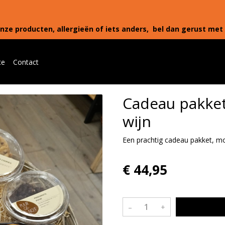
nze producten, allergieën of iets anders, bel dan gerust met 
te
Contact
Cadeau pakke
wijn
Een prachtig cadeau pakket, moo
€ 44,95
–
+