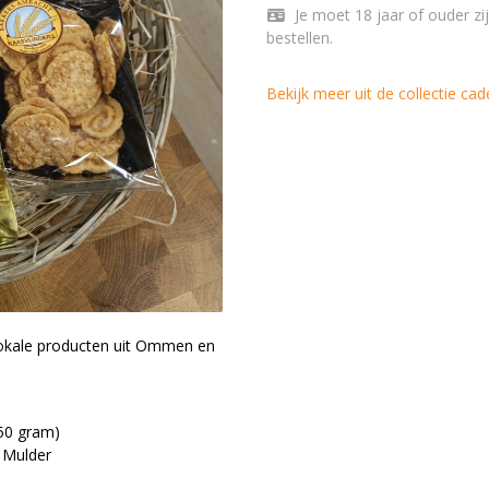
Je moet 18 jaar of ouder zijn om Cadeau pakket Ommen Groot Witte wijn te
bestellen.
Bekijk meer uit de collectie ca
lokale producten uit Ommen en
250 gram)
 Mulder