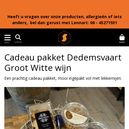
Heeft u vragen over onze producten, allergieën of iets
anders, bel dan gerust met Lennart: 06 - 45271931
MAND
ZOEKEN
MENU
Cadeau pakket Dedemsvaart
Groot Witte wijn
Een prachtig cadeau pakket, mooi ingepakt vol met lekkernijen.