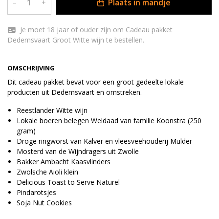
Plaats in mandje
–
+
Je moet 18 jaar of ouder zijn om Cadeau pakket
Dedemsvaart Groot Witte wijn te bestellen.
OMSCHRIJVING
Dit cadeau pakket bevat voor een groot gedeelte lokale
producten uit Dedemsvaart en omstreken.
Reestlander Witte wijn
Lokale boeren belegen Weldaad van familie Koonstra (250
gram)
Droge ringworst van Kalver en vleesveehouderij Mulder
Mosterd van de Wijndragers uit Zwolle
Bakker Ambacht Kaasvlinders
Zwolsche Aioli klein
Delicious Toast to Serve Naturel
Pindarotsjes
Soja Nut Cookies